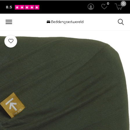
0
0
8.5