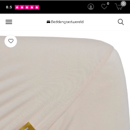
0
0
8.5