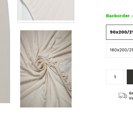
Backorder
90x200/2
160x200/2
G
Va