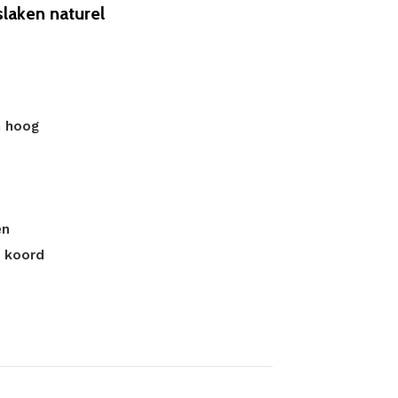
aken naturel
m hoog
en
t koord