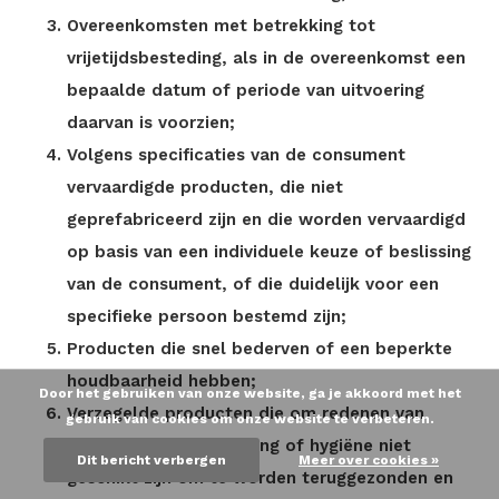
Overeenkomsten met betrekking tot
vrijetijdsbesteding, als in de overeenkomst een
bepaalde datum of periode van uitvoering
daarvan is voorzien;
Volgens specificaties van de consument
vervaardigde producten, die niet
geprefabriceerd zijn en die worden vervaardigd
op basis van een individuele keuze of beslissing
van de consument, of die duidelijk voor een
specifieke persoon bestemd zijn;
Producten die snel bederven of een beperkte
houdbaarheid hebben;
Door het gebruiken van onze website, ga je akkoord met het
Verzegelde producten die om redenen van
gebruik van cookies om onze website te verbeteren.
gezondheidsbescherming of hygiëne niet
Dit bericht verbergen
Meer over cookies »
geschikt zijn om te worden teruggezonden en