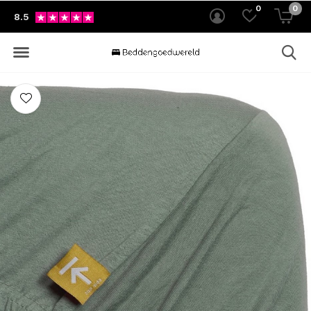
0
0
8.5