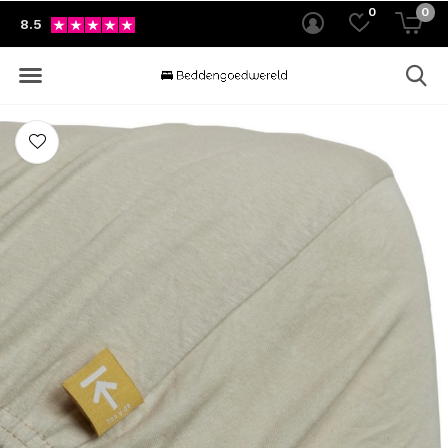
0
0
8.5