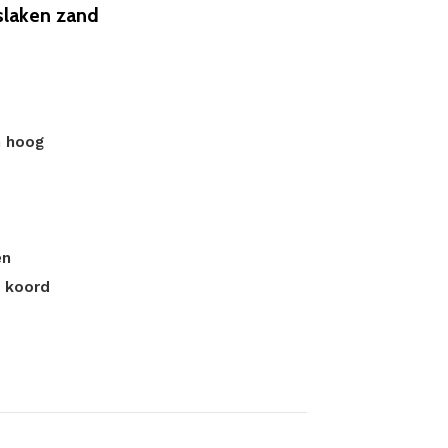
laken zand
m hoog
en
t koord