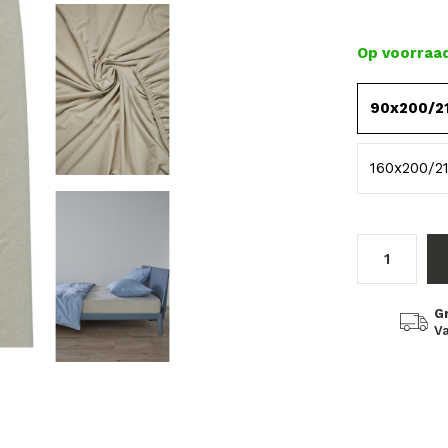
Op voorraa
90x200/2
160x200/2
G
Va