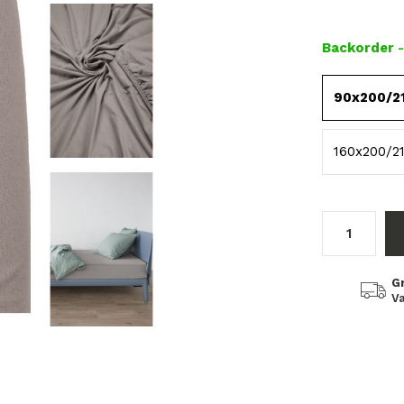
Backorder
90x200/2
160x200/2
G
Va