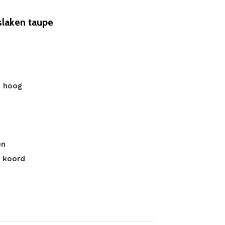
laken taupe
m hoog
en
t koord