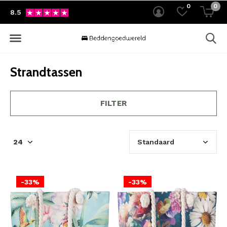
0
0
8.5
Strandtassen
FILTER
-33%
-33%