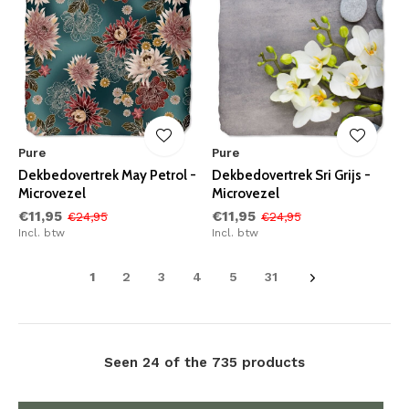
Pure
Pure
Dekbedovertrek May Petrol -
Dekbedovertrek Sri Grijs -
Microvezel
Microvezel
€11,95
€11,95
€24,95
€24,95
Incl. btw
Incl. btw
1
2
3
4
5
31
Seen 24 of the 735 products