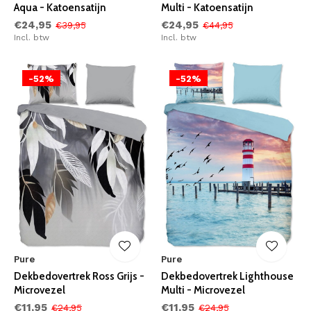
Aqua - Katoensatijn
Multi - Katoensatijn
€24,95
€24,95
€39,95
€44,95
Incl. btw
Incl. btw
-52%
-52%
Pure
Pure
Dekbedovertrek Ross Grijs -
Dekbedovertrek Lighthouse
Microvezel
Multi - Microvezel
€11,95
€11,95
€24,95
€24,95