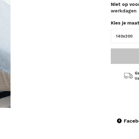
Niet op vo
werkdagen
Kies je maa
G
Va
Faceb