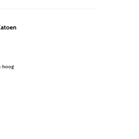
Katoen
m hoog