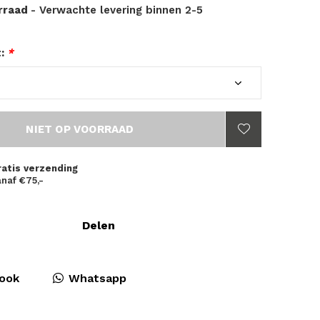
orraad
- Verwachte levering binnen 2-5
t:
*
NIET OP VOORRAAD
ratis verzending
naf €75,-
Delen
ook
Whatsapp