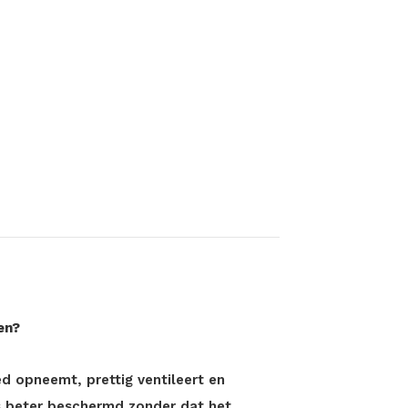
en?
ed opneemt, prettig ventileert en
s beter beschermd zonder dat het