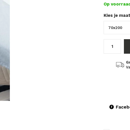
Op voorraa
Kies je maa
G
Va
Faceb