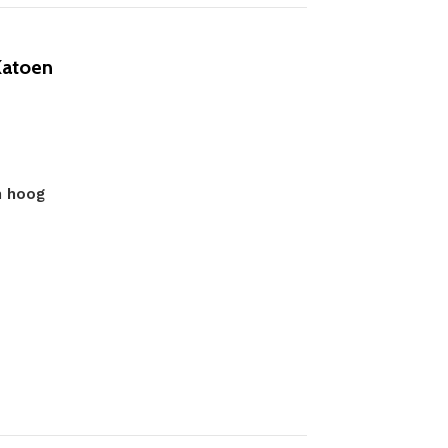
Katoen
m hoog