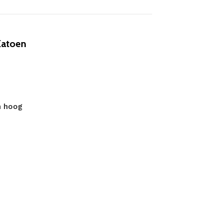
Katoen
m hoog