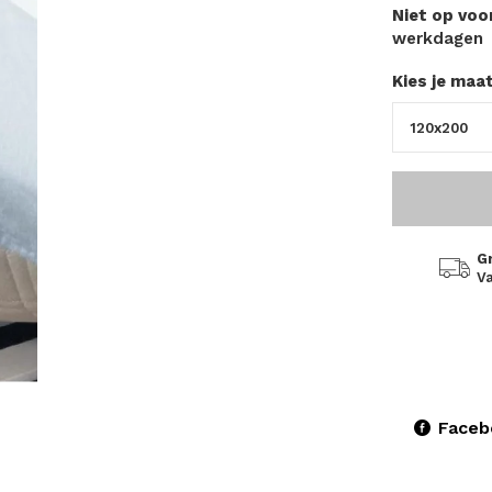
Niet op vo
werkdagen
Kies je maa
G
Va
Faceb