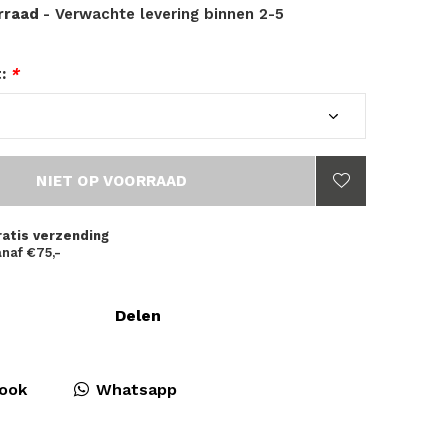
orraad
- Verwachte levering binnen 2-5
t:
*
NIET OP VOORRAAD
ratis verzending
naf €75,-
Delen
ook
Whatsapp