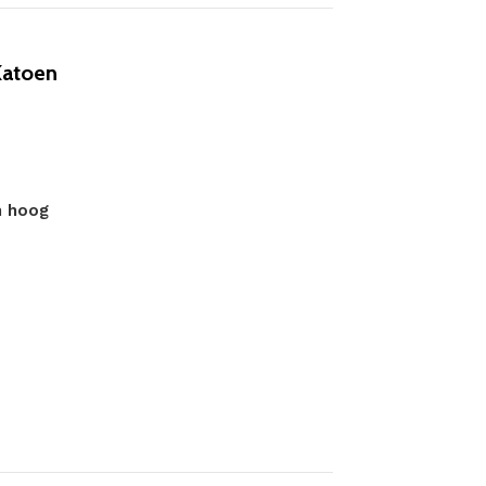
Katoen
m hoog