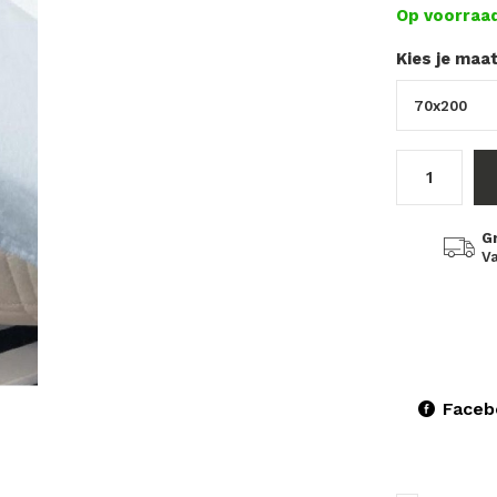
Op voorraa
Kies je maa
G
Va
Faceb