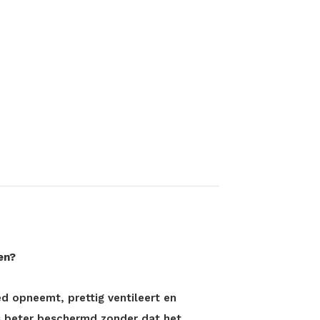
en?
ed opneemt, prettig ventileert en
s beter beschermd zonder dat het