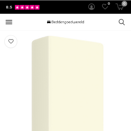
0
0
8.5