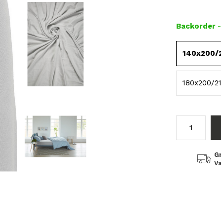
Backorder
140x200/
180x200/2
G
Va