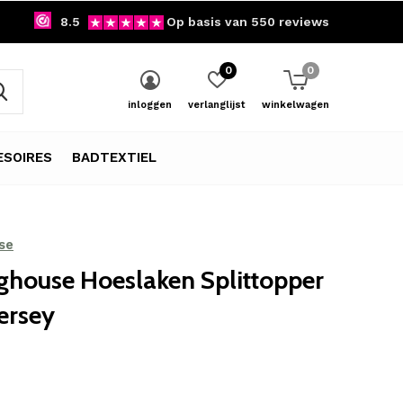
8.5
Op basis van 550 reviews
0
0
inloggen
verlanglijst
winkelwagen
SOIRES
BADTEXTIEL
se
ghouse Hoeslaken Splittopper
Jersey