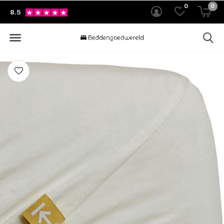
0
0
8.5