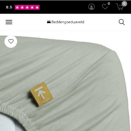
0
0
8.5