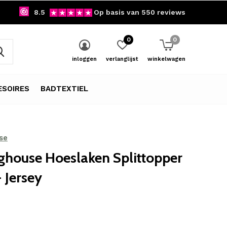
8.5
Op basis van 550 reviews
0
0
inloggen
verlanglijst
winkelwagen
SOIRES
BADTEXTIEL
se
ghouse Hoeslaken Splittopper
 Jersey