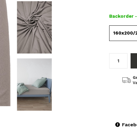
Backorder
160x200/
G
Va
Faceb