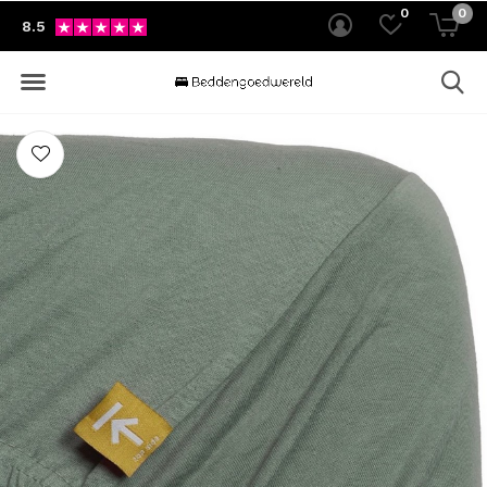
0
0
8.5