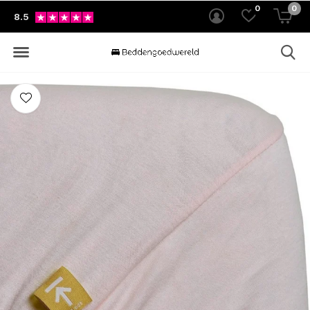
0
0
8.5