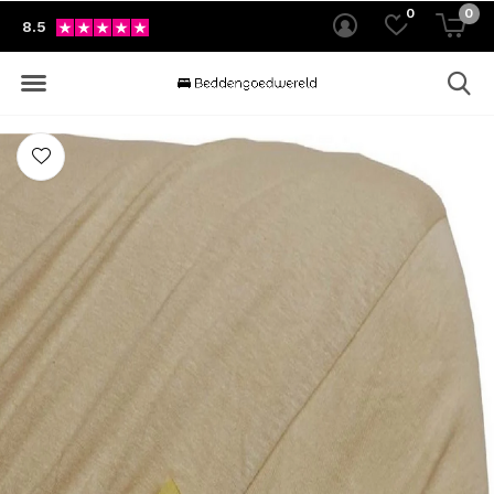
0
0
8.5