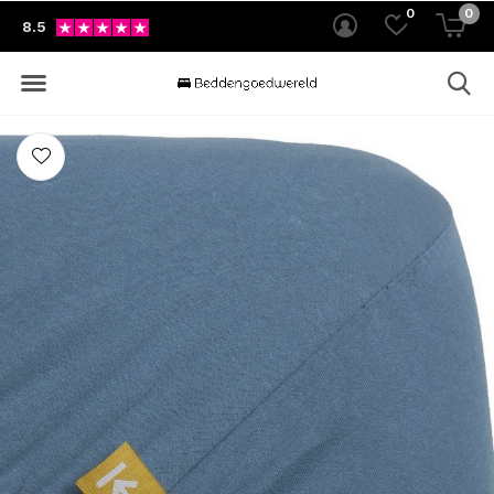
0
0
8.5