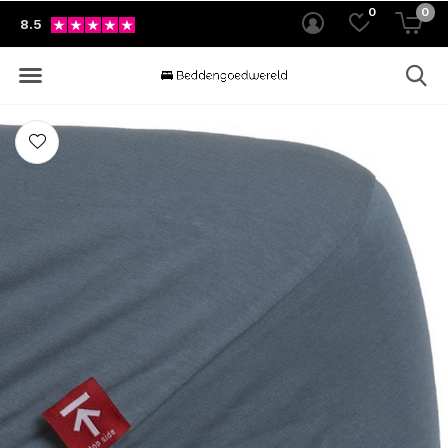
0
0
8.5