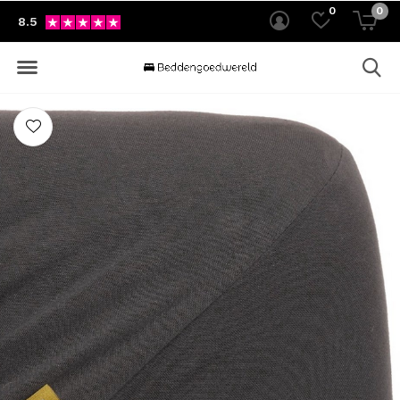
0
0
8.5