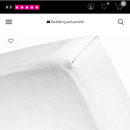
0
0
8.5