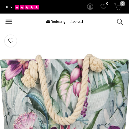
0
0
8.5