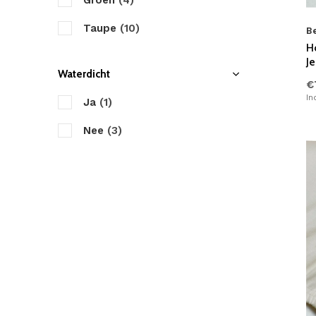
Groen
(4)
Taupe
(10)
B
Ho
Antraciet
(12)
Je
Waterdicht
€
Zwart
(10)
In
Ja
(1)
Bruin
(3)
Nee
(3)
Creme
(14)
Roze
(3)
Geel
(1)