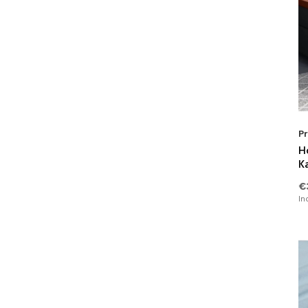
Pr
Ho
K
€
In