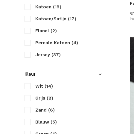
P
Katoen
(19)
180x200
(82)
€
Katoen/Satijn
(17)
In
180x210
(73)
Flanel
(2)
180x220
(81)
Percale Katoen
(4)
200x200
(14)
Jersey
(37)
200x220
(13)
Katoen/Polyester
(1)
Kleur
Lycra
(10)
Wit
(14)
Badstof
(3)
Grijs
(8)
Zand
(6)
Blauw
(5)