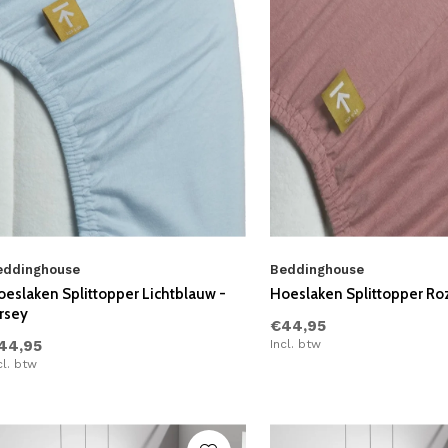
eddinghouse
Beddinghouse
oeslaken Splittopper Lichtblauw -
Hoeslaken Splittopper Roz
rsey
€44,95
44,95
Incl. btw
cl. btw