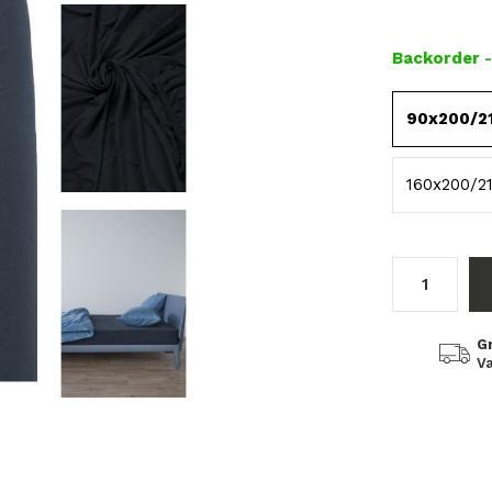
Backorder
90x200/2
160x200/2
G
Va