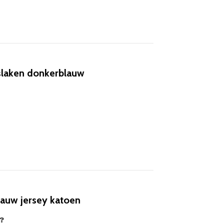
slaken donkerblauw
auw jersey katoen
?