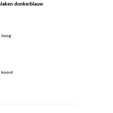
laken donkerblauw
m hoog
t koord