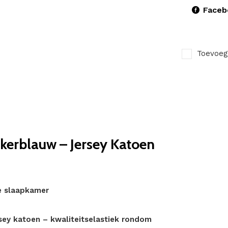
Faceb
Toevoeg
erblauw – Jersey Katoen
de slaapkamer
ey katoen – kwaliteitselastiek rondom