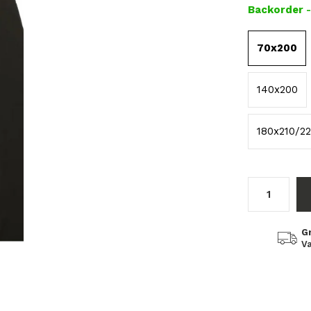
Backorder
70x200
140x200
180x210/2
G
Va