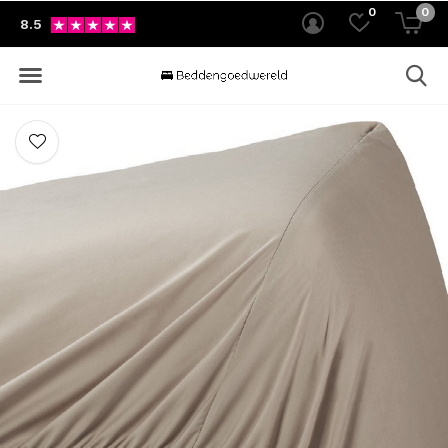
0
0
8.5