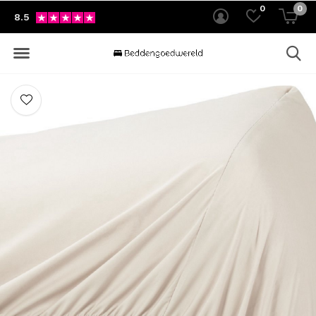
0
0
8.5