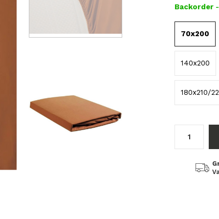
Backorder
70x200
140x200
180x210/2
G
Va