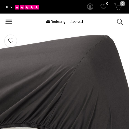
0
0
8.5