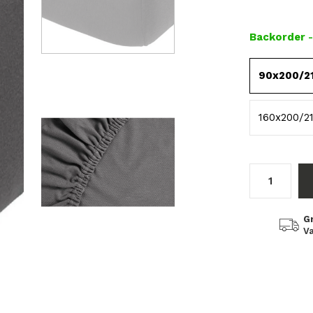
Backorder
90x200/2
160x200/2
G
Va