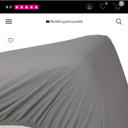
0
0
8.5