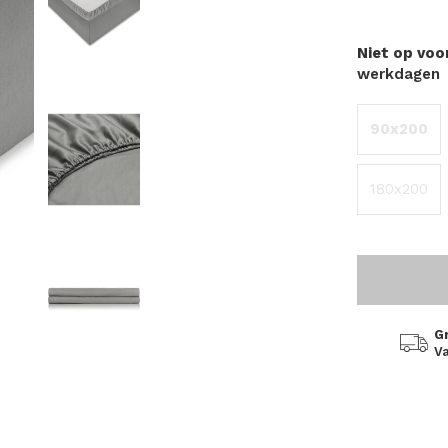
Niet op vo
werkdagen
90x200
180x200
G
Va