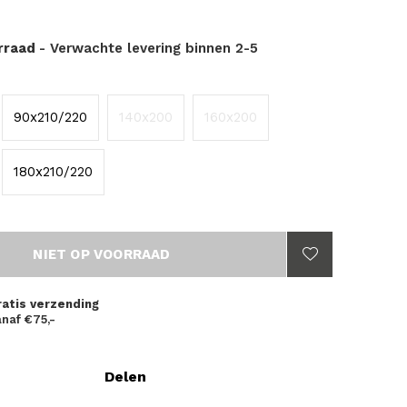
orraad
- Verwachte levering binnen 2-5
90x210/220
140x200
160x200
180x210/220
NIET OP VOORRAAD
ratis verzending
naf €75,-
Delen