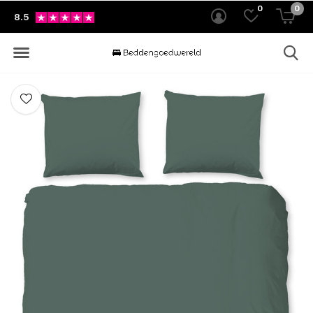
0
0
8.5