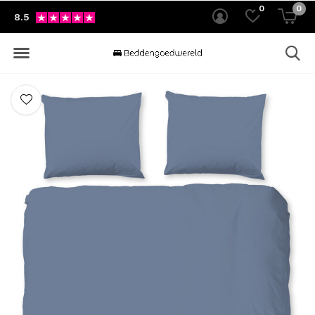
0
0
8.5