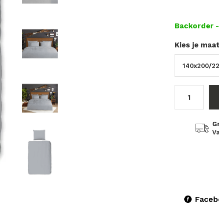
Backorder
Kies je maa
G
Va
Faceb