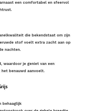
arnaast een comfortabel en sfeervol
trust.
anelkwaliteit die bekendstaat om zijn
eruwde stof voelt extra zacht aan op
de nachten.
, waardoor je geniet van een
t het benauwd aanvoelt.
rijs
 behaaglijk
 instopstrook over de gehele breedte