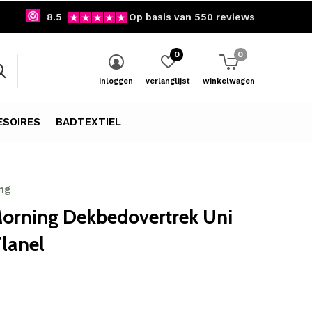
8.5
Op basis van 550 reviews
0
0
inloggen
verlanglijst
winkelwagen
SOIRES
BADTEXTIEL
ng
orning Dekbedovertrek Uni
Flanel