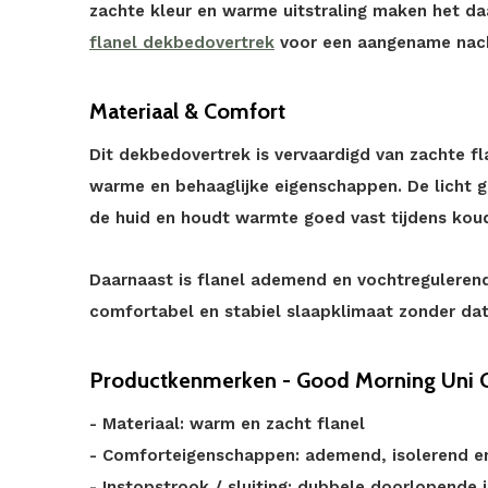
zachte kleur en warme uitstraling maken het da
flanel dekbedovertrek
voor een aangename nach
Materiaal & Comfort
Dit dekbedovertrek is vervaardigd van zachte fl
warme en behaaglijke eigenschappen. De licht g
de huid en houdt warmte goed vast tijdens kou
Daarnaast is flanel ademend en vochtregulerend
comfortabel en stabiel slaapklimaat zonder da
Productkenmerken - Good Morning Uni G
- Materiaal: warm en zacht flanel
- Comforteigenschappen: ademend, isolerend en
- Instopstrook / sluiting: dubbele doorlopende