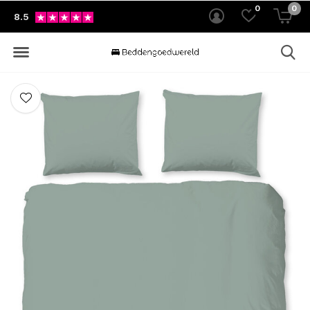
0
0
8.5