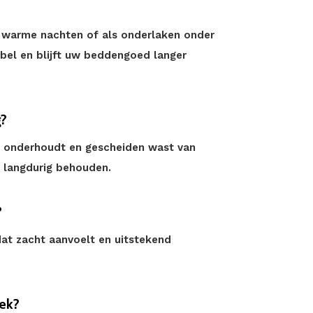
s warme nachten of als onderlaken onder
bel en blijft uw beddengoed langer
g?
t onderhoudt en gescheiden wast van
ng langdurig behouden.
?
dat zacht aanvoelt en uitstekend
rek?