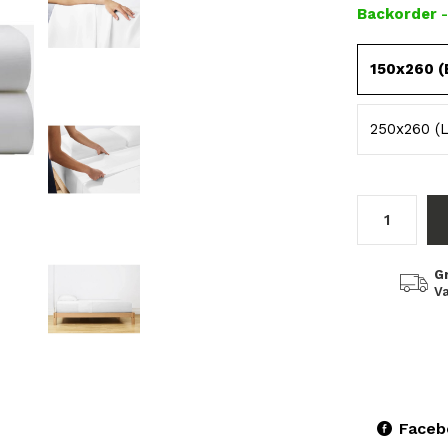
Backorder
150x260 (
250x260 (L
G
Va
Faceb