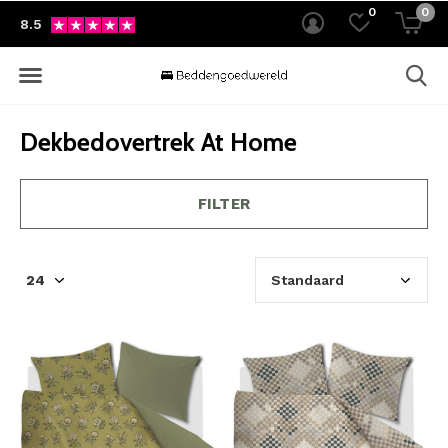
0
0
8.5
Dekbedovertrek At Home
FILTER