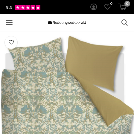
0
0
8.5