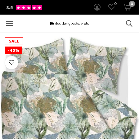
0
0
8.5
SALE
-40%