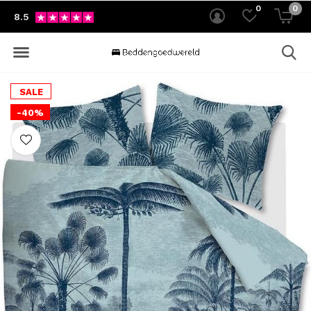
0
0
8.5
SALE
-40%