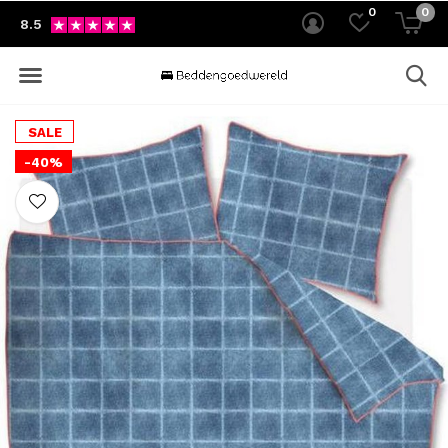
0
0
8.5
SALE
-40%