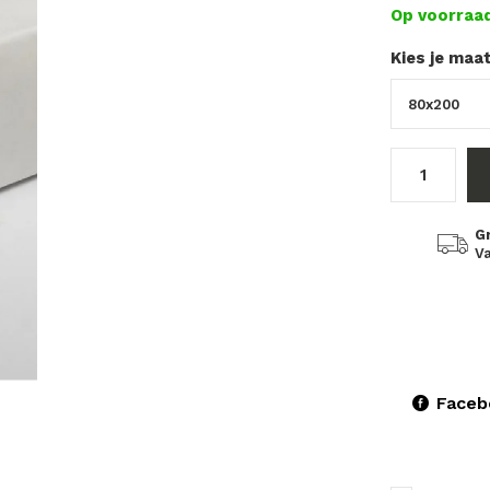
Op voorraa
Kies je maa
G
Va
Faceb