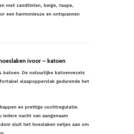
ren met zandtinten, beige, taupe,
oor een harmonieuze en ontspannen
hoeslaken ivoor – katoen
% katoen. De natuurlijke katoenvezels
fortabel slaapoppervlak gedurende het
appen en prettige vochtregulatie.
t u iedere nacht van aangenaam
ondom sluit het hoeslaken netjes aan om
en.