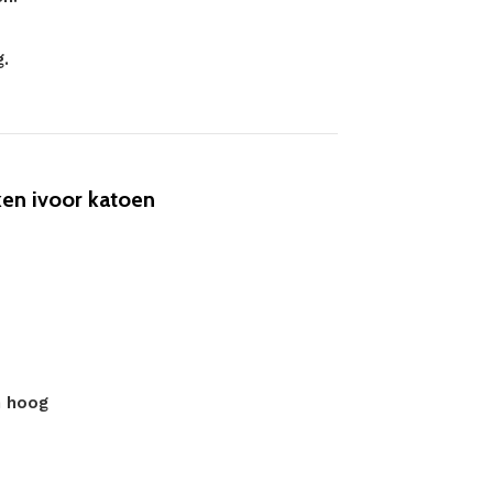
.
en ivoor katoen
m hoog