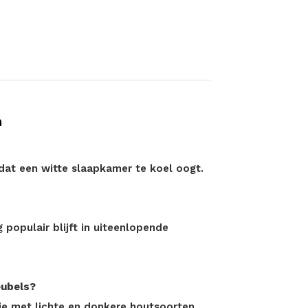
n
dat een witte slaapkamer te koel oogt.
g populair blijft in uiteenlopende
eubels?
ie met lichte en donkere houtsoorten.