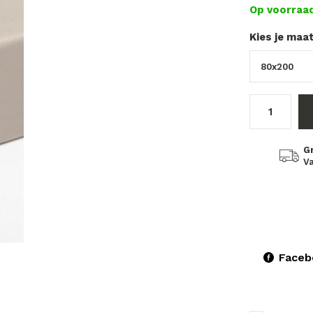
Op voorraa
Kies je maa
G
Va
Faceb