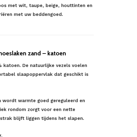
oos met wit, taupe, beige, houttinten en
ariëren met uw beddengoed.
hoeslaken zand – katoen
 katoen. De natuurlijke vezels voelen
tabel slaapoppervlak dat geschikt is
n wordt warmte goed gereguleerd en
stiek rondom zorgt voor een nette
rak blijft liggen tijdens het slapen.
.