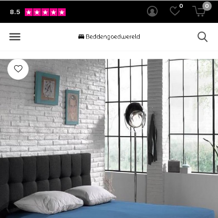
0
0
8.5