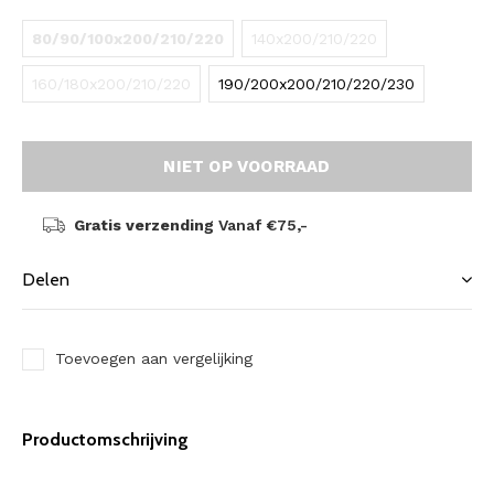
80/90/100x200/210/220
140x200/210/220
160/180x200/210/220
190/200x200/210/220/230
NIET OP VOORRAAD
Gratis verzending
Vanaf €75,-
Delen
Toevoegen aan vergelijking
Productomschrijving